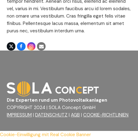
tempor hendrerit. Aenean orci risus, eleifend ac eleifend
vel, varius in mi. Vestibulum faucibus arcu id lorem sodales,
non ornare urna vestibulum. Cras fringilla eget felis vitae
finibus. Pellentesque lacus massa, elementum sit amet
purus nec, vestibulum interdum urna.
X
Facebook
Instagram
Email
Die Experten rund um Photovoltaikanlagen
COPYRIGHT 2024 | SOLA Concept GmbH
IMPRESSUM
|
DATENSCHUTZ
|
AGB
|
COOKIE-RICHTLINIEN
Cookie-Einwilligung mit Real Cookie Banner